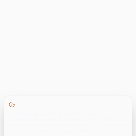
Мы используем cookie
Сайт sinlid.ru использует файлы cookie и сервисы
Яндекс.Метрика и Яндекс.Директ для анализа посещаемости,
оценки достижения целей и эффективности рекламы. Оператор
данных — ООО «Синергия-Лидер» (ИНН 5906040308).