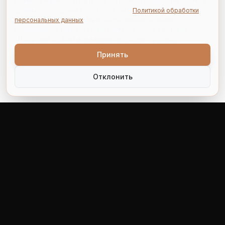
Нажимая «Принять», Вы даёте согласие на обработку cookie и
данных о посещении в соответствии с
Политикой обработки
персональных данных
. Вы можете отказаться, нажав
«Отклонить», а также отозвать согласие позже в разделе
«Настройки cookie» или изменив настройки браузера.
Принять
Отклонить
СИНЕРГИЯ-ЛИДЕР
Производитель нефтегазопромыслового оборудования с
1999 года. Партнер для решения технологических задач
отрасли.
+7 (342) 215-00-51
info@sinlid.ru
614014, г. Пермь, ул. 1905 года, д. 35 Д