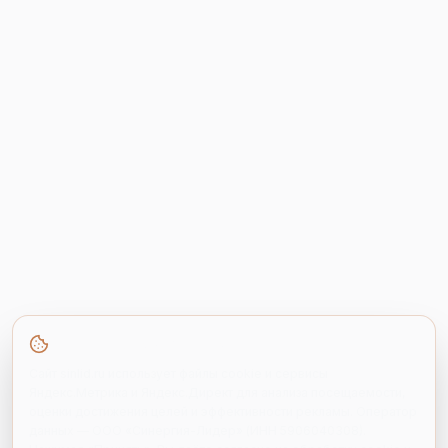
Мы используем cookie
Сайт sinlid.ru использует файлы cookie и сервисы
Яндекс.Метрика и Яндекс.Директ для анализа посещаемости,
оценки достижения целей и эффективности рекламы. Оператор
данных — ООО «Синергия-Лидер» (ИНН 5906040308).