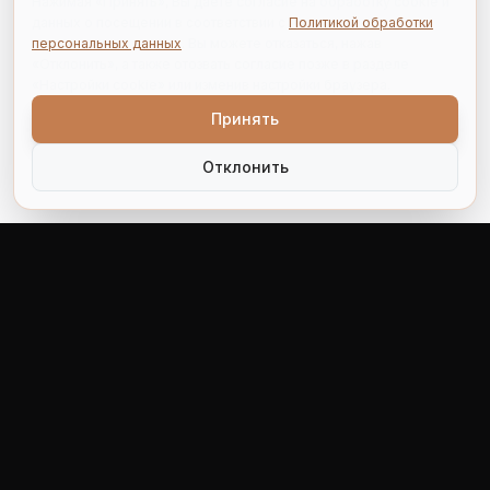
Нажимая «Принять», Вы даёте согласие на обработку cookie и
данных о посещении в соответствии с
Политикой обработки
персональных данных
. Вы можете отказаться, нажав
«Отклонить», а также отозвать согласие позже в разделе
«Настройки cookie» или изменив настройки браузера.
Принять
Отклонить
СИНЕРГИЯ-ЛИДЕР
Производитель нефтегазопромыслового оборудования с
1999 года. Партнер для решения технологических задач
отрасли.
+7 (342) 215-00-51
info@sinlid.ru
614014, г. Пермь, ул. 1905 года, д. 35 Д